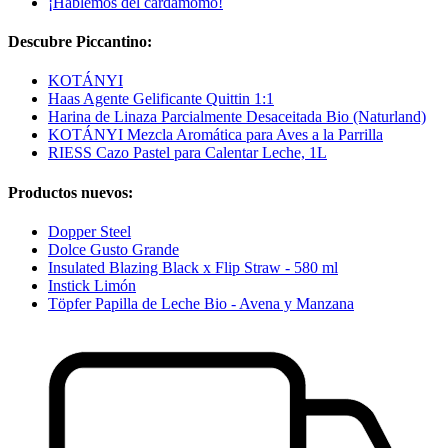
¡Hablemos del cardamomo!
Descubre Piccantino:
KOTÁNYI
Haas Agente Gelificante Quittin 1:1
Harina de Linaza Parcialmente Desaceitada Bio (Naturland)
KOTÁNYI Mezcla Aromática para Aves a la Parrilla
RIESS Cazo Pastel para Calentar Leche, 1L
Productos nuevos:
Dopper Steel
Dolce Gusto Grande
Insulated Blazing Black x Flip Straw - 580 ml
Instick Limón
Töpfer Papilla de Leche Bio - Avena y Manzana