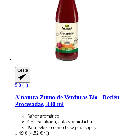
Cesta
5.0 (1)
Alnatura
Zumo de Verduras Bio -​ Recién
Procesadas, 330 ml
Sabor aromático.
Con zanahoria, apio y remolacha.
Para beber o como base para sopas.
1,49 €
(4,52 € / l)