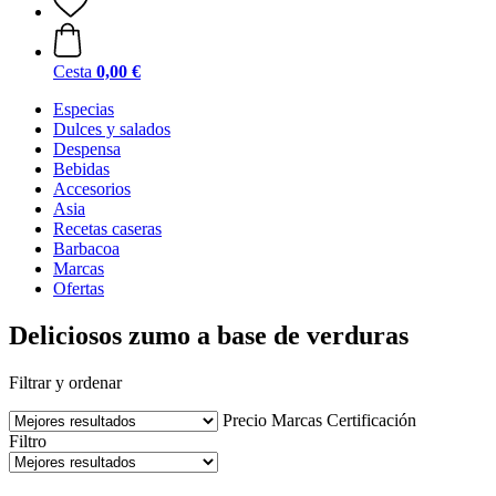
Cesta
0,00 €
Especias
Dulces y salados
Despensa
Bebidas
Accesorios
Asia
Recetas caseras
Barbacoa
Marcas
Ofertas
Deliciosos zumo a base de verduras
Filtrar y ordenar
Precio
Marcas
Certificación
Filtro