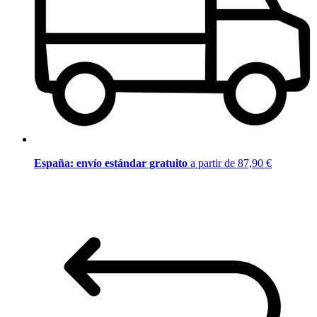
España: envío estándar gratuito
a partir de 87,90 €