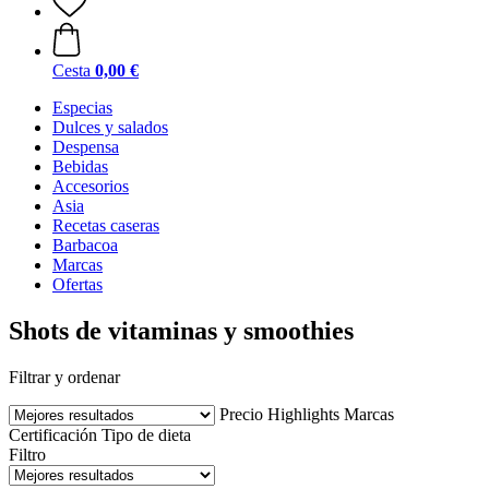
Cesta
0,00 €
Especias
Dulces y salados
Despensa
Bebidas
Accesorios
Asia
Recetas caseras
Barbacoa
Marcas
Ofertas
Shots de vitaminas y smoothies
Filtrar y ordenar
Precio
Highlights
Marcas
Certificación
Tipo de dieta
Filtro