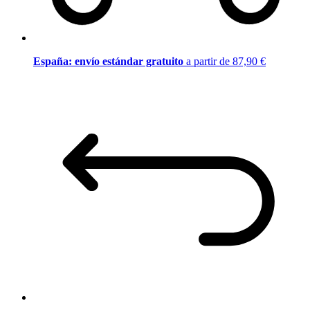
España: envío estándar gratuito
a partir de 87,90 €