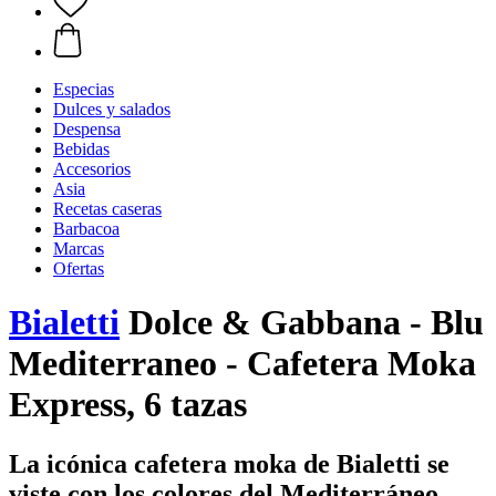
Especias
Dulces y salados
Despensa
Bebidas
Accesorios
Asia
Recetas caseras
Barbacoa
Marcas
Ofertas
Bialetti
Dolce & Gabbana - Blu
Mediterraneo - Cafetera Moka
Express, 6 tazas
La icónica cafetera moka de Bialetti se
viste con los colores del Mediterráneo