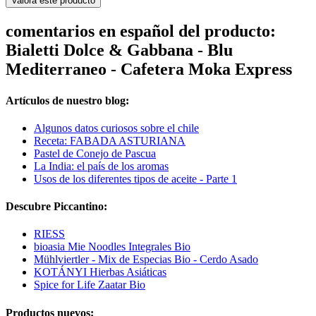
Valora este producto
comentarios en español del producto:
Bialetti Dolce & Gabbana - Blu
Mediterraneo - Cafetera Moka Express
Artículos de nuestro blog:
Algunos datos curiosos sobre el chile
Receta: FABADA ASTURIANA
Pastel de Conejo de Pascua
La India: el país de los aromas
Usos de los diferentes tipos de aceite - Parte 1
Descubre Piccantino:
RIESS
bioasia Mie Noodles Integrales Bio
Mühlviertler - Mix de Especias Bio - Cerdo Asado
KOTÁNYI Hierbas Asiáticas
Spice for Life Zaatar Bio
Productos nuevos: