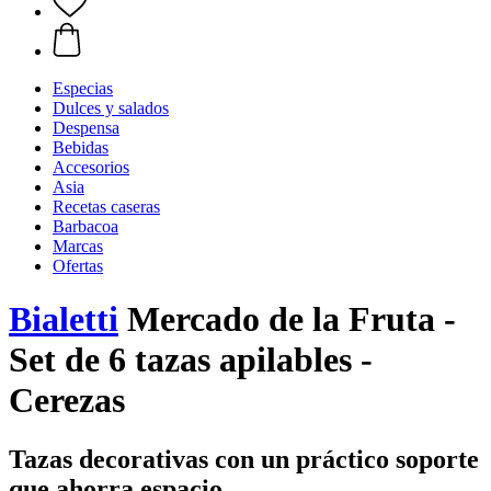
Especias
Dulces y salados
Despensa
Bebidas
Accesorios
Asia
Recetas caseras
Barbacoa
Marcas
Ofertas
Bialetti
Mercado de la Fruta -
Set de 6 tazas apilables -
Cerezas
Tazas decorativas con un práctico soporte
que ahorra espacio