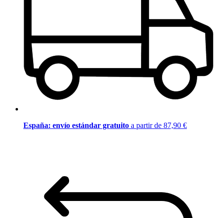
España: envío estándar gratuito
a partir de 87,90 €