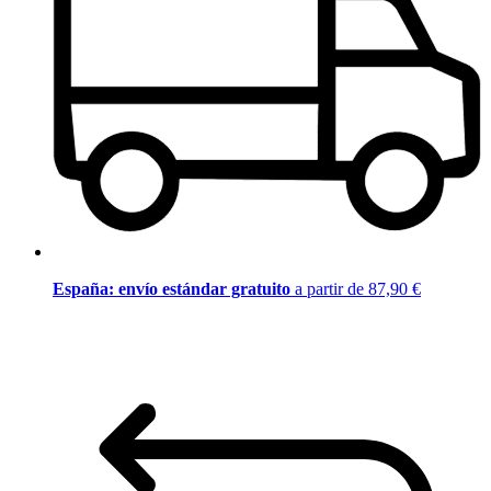
España: envío estándar gratuito
a partir de 87,90 €