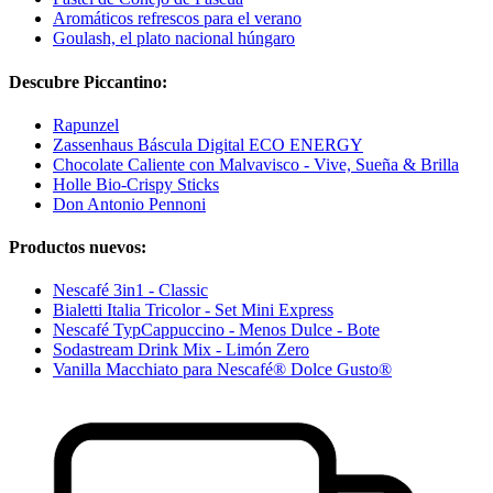
Aromáticos refrescos para el verano
Goulash, el plato nacional húngaro
Descubre Piccantino:
Rapunzel
Zassenhaus Báscula Digital ECO ENERGY
Chocolate Caliente con Malvavisco - Vive, Sueña & Brilla
Holle Bio-Crispy Sticks
Don Antonio Pennoni
Productos nuevos:
Nescafé 3in1 - Classic
Bialetti Italia Tricolor - Set Mini Express
Nescafé TypCappuccino - Menos Dulce - Bote
Sodastream Drink Mix - Limón Zero
Vanilla Macchiato para Nescafé® Dolce Gusto®