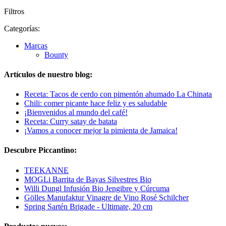
Filtros
Categorías:
Marcas
Bounty
Artículos de nuestro blog:
Receta: Tacos de cerdo con pimentón ahumado La Chinata
Chili: comer picante hace feliz y es saludable
¡Bienvenidos al mundo del café!
Receta: Curry satay de batata
¡Vamos a conocer mejor la pimienta de Jamaica!
Descubre Piccantino:
TEEKANNE
MOGLi Barrita de Bayas Silvestres Bio
Willi Dungl Infusión Bio Jengibre y Cúrcuma
Gölles Manufaktur Vinagre de Vino Rosé Schilcher
Spring Sartén Brigade - Ultimate, 20 cm