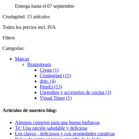
Entrega hasta el 07 septiembre
Crushgrind: 15 artículos
Todos los precios incl. IVA
Filtros
Categorías:
Marcas
Brainstream
Cregg (1)
Crushgrind (15)
drip. (4)
PiepEi (53)
Utensilios y accesorios de cocina (3)
Visual Timer (1)
Artículos de nuestro blog:
Algunos consejos para una buena barbacoa
Té: Una opción saludable y deliciosa
Los clavos - deliciosos y con propiedades curativas