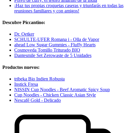
Polvo de curry: el tesoro amarillo de la India
¡Haz tus propias croquetas caseras y triunfarás en todas las
reuniones familiares y con amigos!
Descubre Piccantino:
Dr. Oetker
SCHULTE-UFER Romana i - Olla de Vapor
ahead Low Sugar Gummies - Fluffy Hearts
Cosmoveda Tomillo Triturado BIO
Dantesmile Set Zerowaste de 5 Unidades
Productos nuevos:
tribeka Bio Indien Robusta
Instick Fresa
NISSIN Cup Noodles - Beef Aromatic Spicy Soup
Cup Noodles - Chicken Classic Asian Style
Nescafé Gold - Delicado