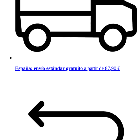
España: envío estándar gratuito
a partir de 87,90 €