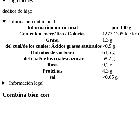
Ingredientes
daditos de higo
Información nutricional
Información nutricional
por 100 g
Contenido energético / Calorías
1277 / 305 kj / kca
Grasa
1,3 g
del cual/de los cuales: Ácidos grasos saturados
<0,5 g
Hidratos de carbono
63,5 g
del cual/de los cuales: azúcar
58,2 g
fibras
9,2 g
Proteínas
4,3 g
sal
<0,05 g
Información legal
Combina bien con