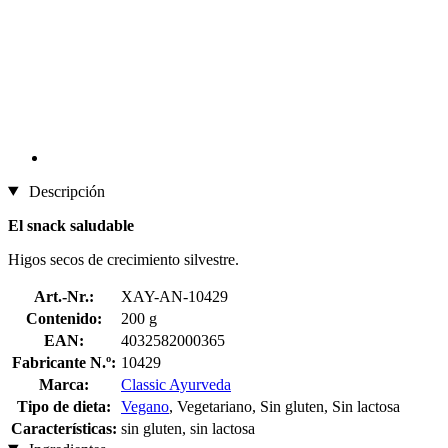
Descripción
El snack saludable
Higos secos de crecimiento silvestre.
Art.-Nr.:
XAY-AN-10429
Contenido:
200 g
EAN:
4032582000365
Fabricante N.º:
10429
Marca:
Classic Ayurveda
Tipo de dieta:
Vegano
, Vegetariano, Sin gluten, Sin lactosa
Características:
sin gluten, sin lactosa