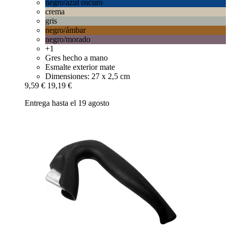
negro/azul oscuro
crema
gris
negro/ámbar
negro/morado
+1
Gres hecho a mano
Esmalte exterior mate
Dimensiones: 27 x 2,5 cm
9,59 €
19,19 €
Entrega hasta el 19 agosto