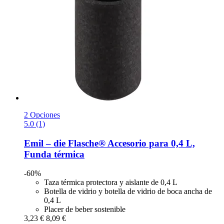
2 Opciones
5.0 (1)
Emil – die Flasche®
Accesorio para 0,4 L,
Funda térmica
-60%
Taza térmica protectora y aislante de 0,4 L
Botella de vidrio y botella de vidrio de boca ancha de
0,4 L
Placer de beber sostenible
3,23 €
8,09 €