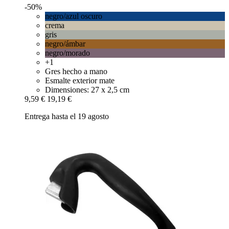
-50%
negro/azul oscuro
crema
gris
negro/ámbar
negro/morado
+1
Gres hecho a mano
Esmalte exterior mate
Dimensiones: 27 x 2,5 cm
9,59 €
19,19 €
Entrega hasta el 19 agosto