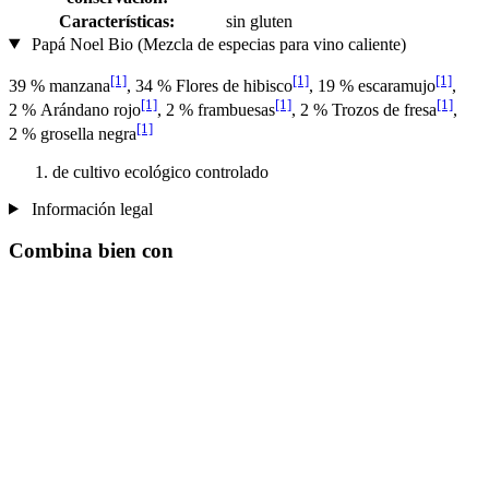
Características:
sin gluten
Papá Noel Bio (Mezcla de especias para vino caliente)
[1]
[1]
[1]
39 % manzana
, 34 % Flores de hibisco
, 19 % escaramujo
,
[1]
[1]
[1]
2 % Arándano rojo
, 2 % frambuesas
, 2 % Trozos de fresa
,
[1]
2 % grosella negra
de cultivo ecológico controlado
Información legal
Combina bien con