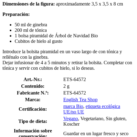
Dimensiones de la figura:
aproximadamente 3,5 x 3,5 x 8 cm
Preparación:
50 ml de ginebra
200 ml de tónica
1 bolsa piramidal de Árbol de Navidad Bio
Cubitos de hielo al gusto
Introduce la bolsita piramidal en un vaso largo de con tónica y
rellénalo con la ginebra.
Dejar infusionar de 4 a 5 minutos y retirar la bolsita. Completar con
tónica y servir con cubitos de hielo, si lo deseas.
Art.-Nr.:
ETS-64572
Contenido:
2 g
Fabricante N.º:
ETS-64572
Marca:
English Tea Shop
marca Bio
,
etiqueta ecológica
Certificación:
UE/no UE
Vegano
, Vegetariano, Sin gluten,
Tipo de dieta:
Koscher
Información sobre
Guardar en un lugar fresco y seco
conservación: