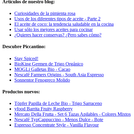
Artículos de nuestro blog:
Curiosidades de la pimienta rosa
Usos de los diferentes tipos de aceite - Parte 2
El aceite de coco: la tendencia saludable en la cocina
Usar sólo los mejores aceites para cocinar
¿Quieres hacer conservas? ¿Pero sabes cómo?
Descubre Piccantino:
Stay Spiced!
BioKing Germen de Trigo Orgánico
MOGLi Galletas Bio - Cacao
Nescafé Farmers Origins - South Asia Espresso
Sonnentor Fenogreco Molido
Productos nuevos:
Töpfer Papilla de Leche Bio - Trigo Sarraceno
yfood Barrita Fruity Raspberry
Mercato Della Frutta - Set 6 Tazas Apilables - Colores Mixtos
Nescafé TypCappuccino - Menos Dulce - Bote
Espresso Concentrate Style - Vanilla Flavour