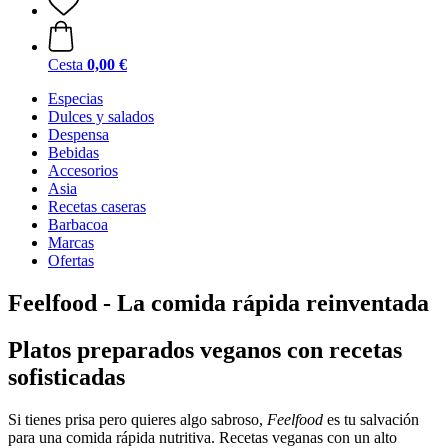
Cesta
0,00 €
Especias
Dulces y salados
Despensa
Bebidas
Accesorios
Asia
Recetas caseras
Barbacoa
Marcas
Ofertas
Feelfood - La comida rápida reinventada
Platos preparados veganos con recetas
sofisticadas
Si tienes prisa pero quieres algo sabroso,
Feelfood
es tu salvación
para una comida rápida nutritiva. Recetas veganas con un alto