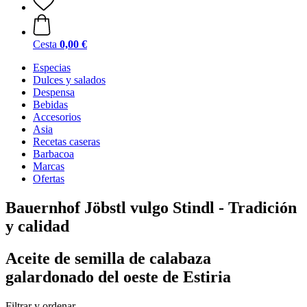
Cesta
0,00 €
Especias
Dulces y salados
Despensa
Bebidas
Accesorios
Asia
Recetas caseras
Barbacoa
Marcas
Ofertas
Bauernhof Jöbstl vulgo Stindl - Tradición
y calidad
Aceite de semilla de calabaza
galardonado del oeste de Estiria
Filtrar y ordenar