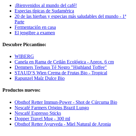
¡Bienvenidos al mundo del café!
Especias típicas de Sudamérica
20 de las hierbas y especias más saludables del mundo - 1ª
Parte
Fermentación en casa
El jengibre a examen
Descubre Piccantino:
WIBERG
Canela en Rama de Ceilán Ecológica - Aprox. 6 cm
Demmers Teehaus Té Negro "Highland Toffee"
STAUD‘S Wien Crema de Frutas Bio - Tropical
Rapunzel Maíz Dulce Bio
Productos nuevos:
Obsthof Retter Immun-Power - Shot de Cúrcuma Bio
Nescafé Farmers Origins Brazil Lungo
Nescafé Espresso Sticks
Dopper Travel Mug - 300 ml
Obsthof Retter Ayurveda - Miel Natural de Aronia