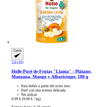
Cesta
5.0 (10)
Holle
Puré de Frutas "Llama" -​ Plátano,
Manzana, Mango y Albaricoque, 100 g
Para bebés a partir del sexto mes.
Puré con una textura delicada.
Sin azúcar.
0,99 €
(9,90 € / kg)
Entrega hasta el 18 agosto