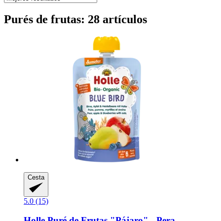
Purés de frutas: 28 artículos
Cesta
5.0 (15)
Holle
Puré de Frutas "Pájaro" -​ Pera,