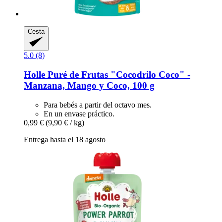
Cesta
5.0 (8)
Holle
Puré de Frutas "Cocodrilo Coco" -​
Manzana, Mango y Coco, 100 g
Para bebés a partir del octavo mes.
En un envase práctico.
0,99 €
(9,90 € / kg)
Entrega hasta el 18 agosto