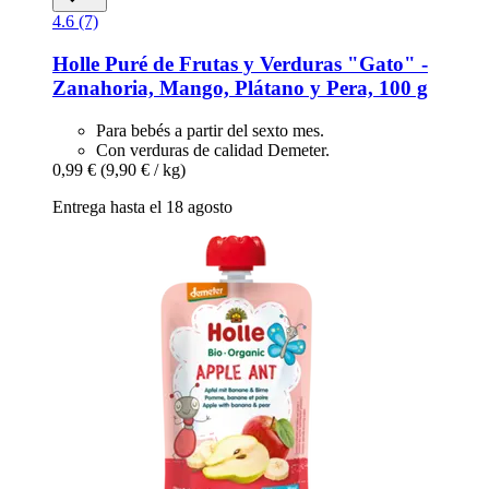
4.6 (7)
Holle
Puré de Frutas y Verduras "Gato" -​
Zanahoria, Mango, Plátano y Pera, 100 g
Para bebés a partir del sexto mes.
Con verduras de calidad Demeter.
0,99 €
(9,90 € / kg)
Entrega hasta el 18 agosto