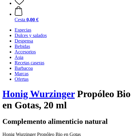
Cesta
0,00 €
Especias
Dulces y salados
Despensa
Bebidas
Accesorios
Asia
Recetas caseras
Barbacoa
Marcas
Ofertas
Honig Wurzinger
Propóleo Bio
en Gotas, 20 ml
Complemento alimenticio natural
Honig Wurzinger Propóleo Bio en Gotas