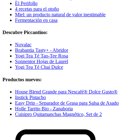
El Perifollo
4 recetas para el otoño
Miel: un producto natural de valor inestimable
Fermentación en casa
Descubre Piccantino:
Novalac
Brabantia Tasty+ - Abridor
Yogi Tea Té Tao-Tee Rosa
Sonnentor Hojas de Laurel
Yogi Tea Té Chai Dulce
Productos nuevos:
House Blend Grande para Nescafé® Dolce Gusto®
Instick Pistacho
Easy Drip - Separador de Grasa para Salsa de Asado
Holle Tarrito Bio - Zanahoria
Cuisipro Quitamanchas Magnético, Set de 2