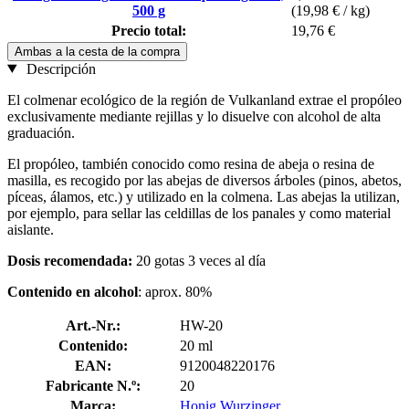
500 g
(19,98 € / kg)
Precio total:
19,76 €
Ambas a la cesta de la compra
Descripción
El colmenar ecológico de la región de Vulkanland extrae el propóleo
exclusivamente mediante rejillas y lo disuelve con alcohol de alta
graduación.
El propóleo, también conocido como resina de abeja o resina de
masilla, es recogido por las abejas de diversos árboles (pinos, abetos,
píceas, álamos, etc.) y utilizado en la colmena. Las abejas la utilizan,
por ejemplo, para sellar las celdillas de los panales y como material
aislante.
Dosis recomendada:
20 gotas 3 veces al día
Contenido en alcohol
: aprox. 80%
Art.-Nr.:
HW-20
Contenido:
20 ml
EAN:
9120048220176
Fabricante N.º:
20
Marca:
Honig Wurzinger