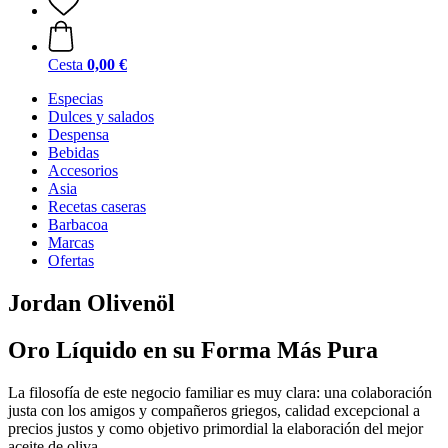
Cesta
0,00 €
Especias
Dulces y salados
Despensa
Bebidas
Accesorios
Asia
Recetas caseras
Barbacoa
Marcas
Ofertas
Jordan Olivenöl
Oro Líquido en su Forma Más Pura
La filosofía de este negocio familiar es muy clara: una colaboración
justa con los amigos y compañeros griegos, calidad excepcional a
precios justos y como objetivo primordial la elaboración del mejor
aceite de oliva.