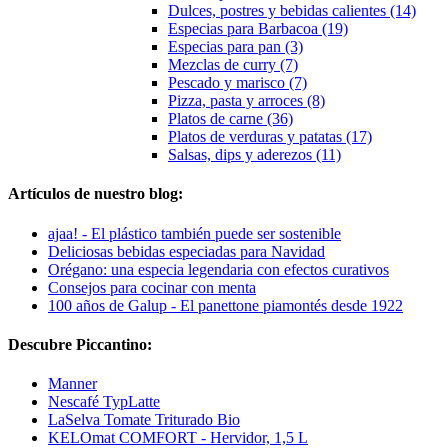
Dulces, postres y bebidas calientes (14)
Especias para Barbacoa (19)
Especias para pan (3)
Mezclas de curry (7)
Pescado y marisco (7)
Pizza, pasta y arroces (8)
Platos de carne (36)
Platos de verduras y patatas (17)
Salsas, dips y aderezos (11)
Artículos de nuestro blog:
ajaa! - El plástico también puede ser sostenible
Deliciosas bebidas especiadas para Navidad
Orégano: una especia legendaria con efectos curativos
Consejos para cocinar con menta
100 años de Galup - El panettone piamontés desde 1922
Descubre Piccantino:
Manner
Nescafé TypLatte
LaSelva Tomate Triturado Bio
KELOmat COMFORT - Hervidor, 1,5 L