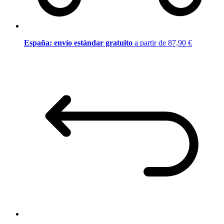
España: envío estándar gratuito
a partir de 87,90 €