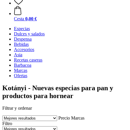
Cesta
0,00 €
Especias
Dulces y salados
Despensa
Bebidas
Accesorios
Asia
Recetas caseras
Barbacoa
Marcas
Ofertas
Kotányi - Nuevas especias para pan y
productos para hornear
Filtrar y ordenar
Precio
Marcas
Filtro