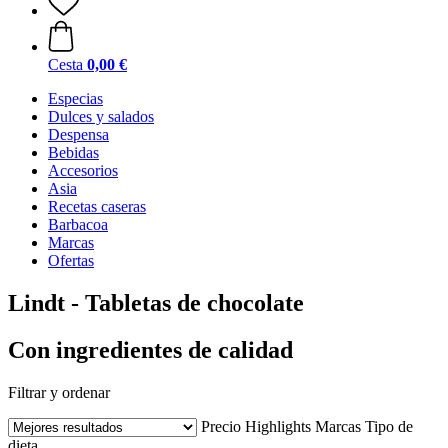
Cesta
0,00 €
Especias
Dulces y salados
Despensa
Bebidas
Accesorios
Asia
Recetas caseras
Barbacoa
Marcas
Ofertas
Lindt - Tabletas de chocolate
Con ingredientes de calidad
Filtrar y ordenar
Precio
Highlights
Marcas
Tipo de
dieta