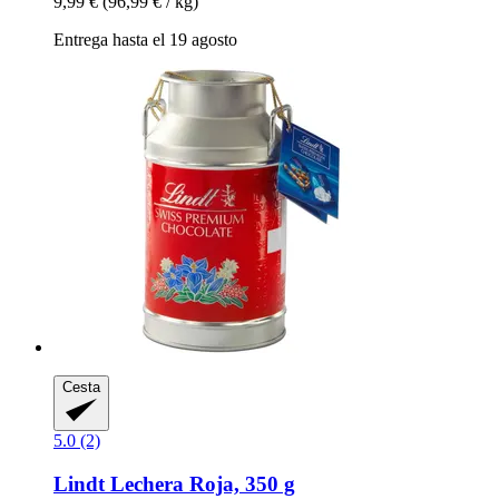
9,99 €
(96,99 € / kg)
Entrega hasta el 19 agosto
Cesta
5.0 (2)
Lindt
Lechera Roja, 350 g