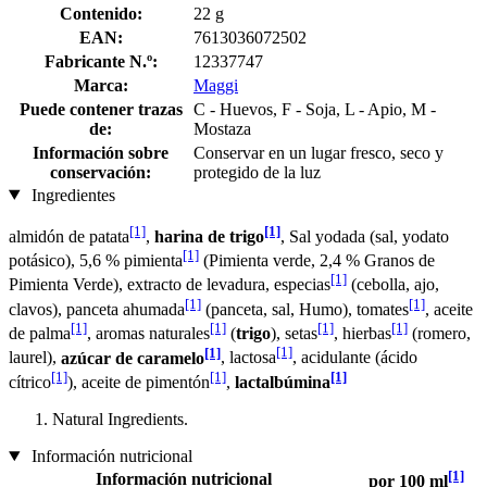
Contenido:
22 g
EAN:
7613036072502
Fabricante N.º:
12337747
Marca:
Maggi
Puede contener trazas
C - Huevos, F - Soja, L - Apio, M -
de:
Mostaza
Información sobre
Conservar en un lugar fresco, seco y
conservación:
protegido de la luz
Ingredientes
[1]
[1]
almidón de patata
,
harina de trigo
, Sal yodada (sal, yodato
[1]
potásico), 5,6 % pimienta
(Pimienta verde, 2,4 % Granos de
[1]
Pimienta Verde), extracto de levadura, especias
(cebolla, ajo,
[1]
[1]
clavos), panceta ahumada
(panceta, sal, Humo), tomates
, aceite
[1]
[1]
[1]
[1]
de palma
, aromas naturales
(
trigo
), setas
, hierbas
(romero,
[1]
[1]
laurel),
azúcar de caramelo
, lactosa
, acidulante (ácido
[1]
[1]
[1]
cítrico
), aceite de pimentón
,
lactalbúmina
Natural Ingredients.
Información nutricional
[1]
Información nutricional
por 100 ml