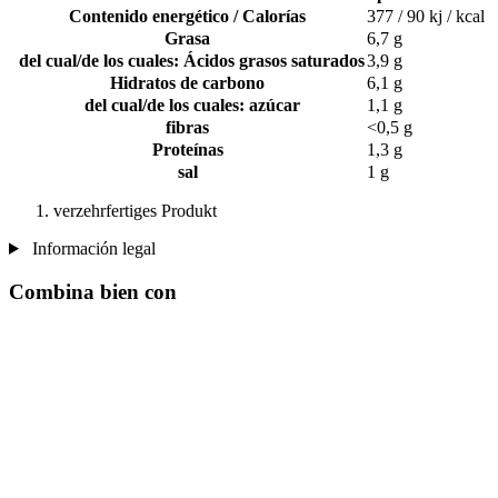
Contenido energético / Calorías
377 / 90 kj / kcal
Grasa
6,7 g
del cual/de los cuales: Ácidos grasos saturados
3,9 g
Hidratos de carbono
6,1 g
del cual/de los cuales: azúcar
1,1 g
fibras
<0,5 g
Proteínas
1,3 g
sal
1 g
verzehrfertiges Produkt
Información legal
Combina bien con