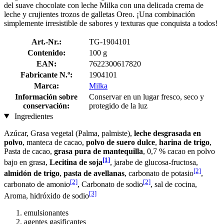
del suave chocolate con leche Milka con una delicada crema de
leche y crujientes trozos de galletas Oreo. ¡Una combinación
simplemente irresistible de sabores y texturas que conquista a todos!
Art.-Nr.:
TG-1904101
Contenido:
100 g
EAN:
7622300617820
Fabricante N.º:
1904101
Marca:
Milka
Información sobre
Conservar en un lugar fresco, seco y
conservación:
protegido de la luz
Ingredientes
Azúcar, Grasa vegetal (Palma, palmiste),
leche desgrasada en
polvo
, manteca de cacao,
polvo de suero dulce
,
harina de trigo
,
Pasta de cacao,
grasa pura de mantequilla
, 0,7 % cacao en polvo
[1]
bajo en grasa,
Lecitina de soja
, jarabe de glucosa-fructosa,
[2]
almidón de trigo
,
pasta de avellanas
, carbonato de potasio
,
[2]
[2]
carbonato de amonio
, Carbonato de sodio
, sal de cocina,
[3]
Aroma, hidróxido de sodio
emulsionantes
agentes gasificantes