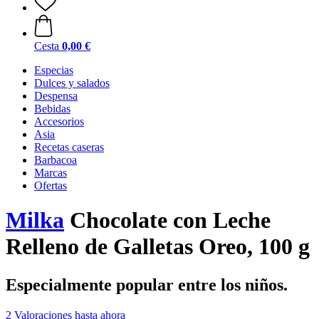
Cesta
0,00 €
Especias
Dulces y salados
Despensa
Bebidas
Accesorios
Asia
Recetas caseras
Barbacoa
Marcas
Ofertas
Milka
Chocolate con Leche
Relleno de Galletas Oreo, 100 g
Especialmente popular entre los niños.
2 Valoraciones hasta ahora