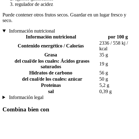
regulador de acidez
Puede contener otros frutos secos. Guardar en un lugar fresco y
seco.
Información nutricional
Información nutricional
por 100 g
2336 / 558 kj /
Contenido energético / Calorías
kcal
Grasa
35 g
del cual/de los cuales: Ácidos grasos
19 g
saturados
Hidratos de carbono
56 g
del cual/de los cuales: azúcar
50 g
Proteínas
5,2 g
sal
0,39 g
Información legal
Combina bien con