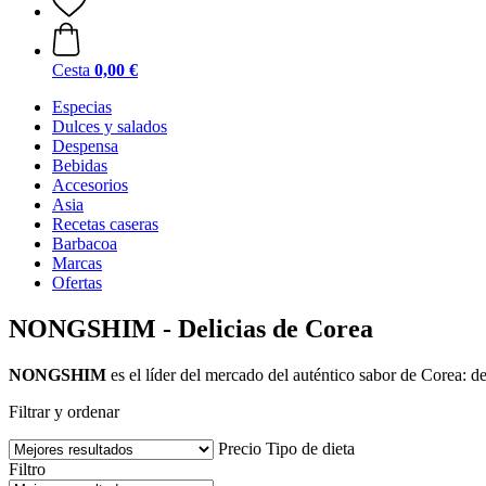
Cesta
0,00 €
Especias
Dulces y salados
Despensa
Bebidas
Accesorios
Asia
Recetas caseras
Barbacoa
Marcas
Ofertas
NONGSHIM - Delicias de Corea
NONGSHIM
es el líder del mercado del auténtico sabor de Corea: d
Filtrar y ordenar
Precio
Tipo de dieta
Filtro