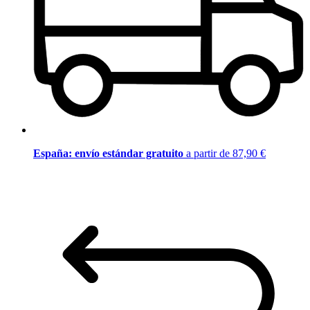
España: envío estándar gratuito
a partir de 87,90 €