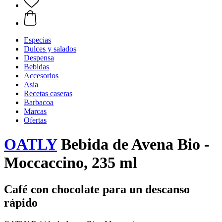
Especias
Dulces y salados
Despensa
Bebidas
Accesorios
Asia
Recetas caseras
Barbacoa
Marcas
Ofertas
OATLY
Bebida de Avena Bio -
Moccaccino, 235 ml
Café con chocolate para un descanso
rápido