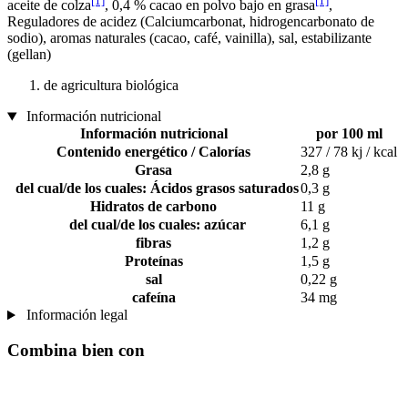
[1]
[1]
aceite de colza
, 0,4 % cacao en polvo bajo en grasa
,
Reguladores de acidez (Calciumcarbonat, hidrogencarbonato de
sodio), aromas naturales (cacao, café, vainilla), sal, estabilizante
(gellan)
de agricultura biológica
Información nutricional
Información nutricional
por 100 ml
Contenido energético / Calorías
327 / 78 kj / kcal
Grasa
2,8 g
del cual/de los cuales: Ácidos grasos saturados
0,3 g
Hidratos de carbono
11 g
del cual/de los cuales: azúcar
6,1 g
fibras
1,2 g
Proteínas
1,5 g
sal
0,22 g
cafeína
34 mg
Información legal
Combina bien con