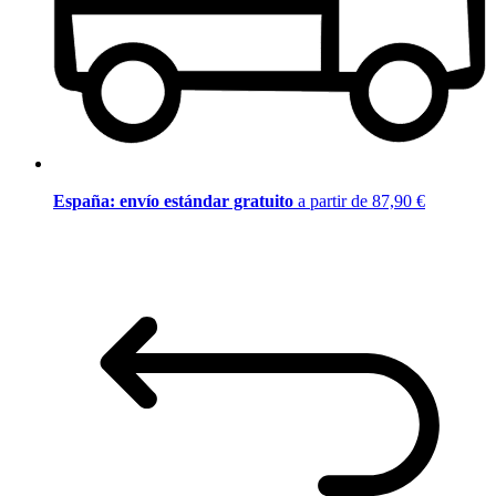
España: envío estándar gratuito
a partir de 87,90 €