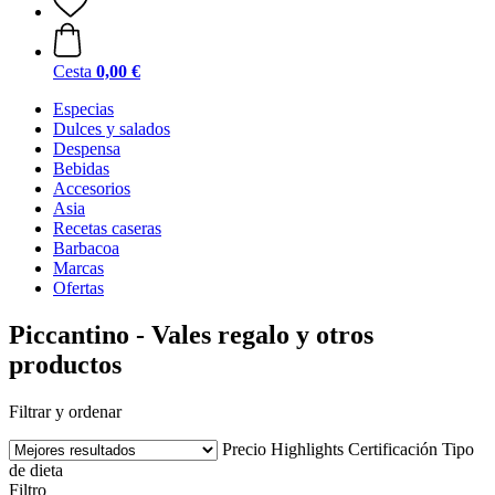
Cesta
0,00 €
Especias
Dulces y salados
Despensa
Bebidas
Accesorios
Asia
Recetas caseras
Barbacoa
Marcas
Ofertas
Piccantino - Vales regalo y otros
productos
Filtrar y ordenar
Precio
Highlights
Certificación
Tipo
de dieta
Filtro