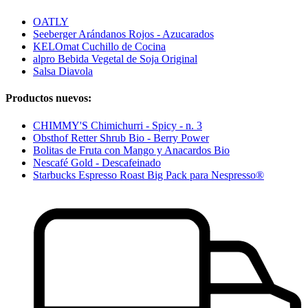
OATLY
Seeberger Arándanos Rojos - Azucarados
KELOmat Cuchillo de Cocina
alpro Bebida Vegetal de Soja Original
Salsa Diavola
Productos nuevos:
CHIMMY'S Chimichurri - Spicy - n. 3
Obsthof Retter Shrub Bio - Berry Power
Bolitas de Fruta con Mango y Anacardos Bio
Nescafé Gold - Descafeinado
Starbucks Espresso Roast Big Pack para Nespresso®