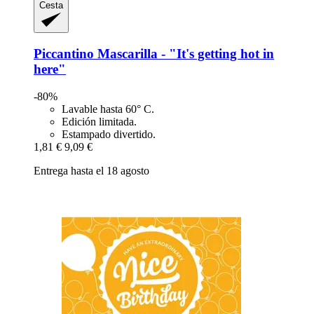
Cesta
Piccantino
Mascarilla -​ "It's getting hot in
here"
-80%
Lavable hasta 60° C.
Edición limitada.
Estampado divertido.
1,81 €
9,09 €
Entrega hasta el 18 agosto