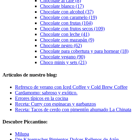
Chocolate al café (8)
Chocolate blanco (17)
Chocolate con alcohol (37)
Chocolate con caramelo (19)
Chocolate con frutas (104)
Chocolate con frutos secos (109)
Chocolate con leche (41)
Chocolate con mazapán (9)
Chocolate negro (62)
Chocolate para cobertura y para hornear (18)
Chocolate vegano (90)
Choco minis y sets (21)
Artículos de nuestro blog:
Refresco de verano con Iced Coffee y Cold Brew Coffee
Cardamomo: sabroso y exótico.
Errores típicos en la cocina
Receta: Curry con espinacas y garbanzos
Receta: Tacos de cerdo con pimentón ahumado La Chinata
Descubre Piccantino:
Milupa
Die Käsemacher Pimientos Dulces Rellenos de Atún