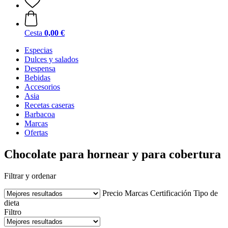
Cesta
0,00 €
Especias
Dulces y salados
Despensa
Bebidas
Accesorios
Asia
Recetas caseras
Barbacoa
Marcas
Ofertas
Chocolate para hornear y para cobertura
Filtrar y ordenar
Precio
Marcas
Certificación
Tipo de
dieta
Filtro