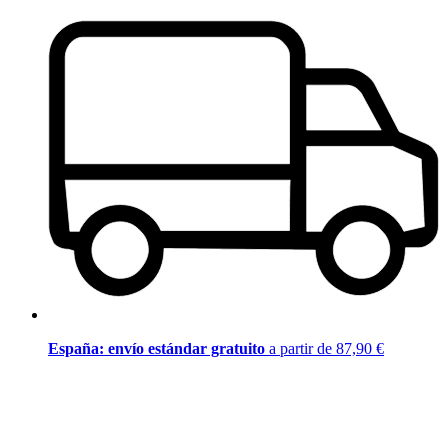
España: envío estándar gratuito
a partir de 87,90 €