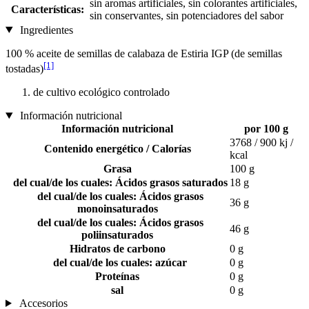
sin aromas artificiales, sin colorantes artificiales,
Características:
sin conservantes, sin potenciadores del sabor
Ingredientes
100 % aceite de semillas de calabaza de Estiria IGP (de semillas
[1]
tostadas)
de cultivo ecológico controlado
Información nutricional
Información nutricional
por 100 g
3768 / 900 kj /
Contenido energético / Calorías
kcal
Grasa
100 g
del cual/de los cuales: Ácidos grasos saturados
18 g
del cual/de los cuales: Ácidos grasos
36 g
monoinsaturados
del cual/de los cuales: Ácidos grasos
46 g
poliinsaturados
Hidratos de carbono
0 g
del cual/de los cuales: azúcar
0 g
Proteínas
0 g
sal
0 g
Accesorios