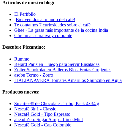
Artículos de nuestro blog:
El Perifollo
¡Bienvenidos al mundo del café!
Te contamos 7 curiosidades sobre el café
Ghee - La grasa más importante de la cocina India
Cúrcuma - curativa y colorante
Descubre Piccantino:
Rummo
Berard Parisien - Juego para Servir Ensaladas
Zotter Schokoladen Balleros Bio - Frutas Crujientes
asobu Termo - Zorro
ITALIANAVERA Tomates Amarillos Spunzillo en Agua
Productos nuevos:
Smarties® de Chocolate - Tubo, Pack 4x34 g
Nescafé 3in1 - Classic
Nescafé Gold - Tipo Espresso
ahead Zero Sugar Sirup - Lime-Mint
Nescafé Gold - Cap Colombie