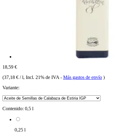
18,59 €
(
37,18 € / l
, Incl. 21% de IVA
-
Más gastos de envío
)
Variante:
Contenido:
0,5 l
0,25 l