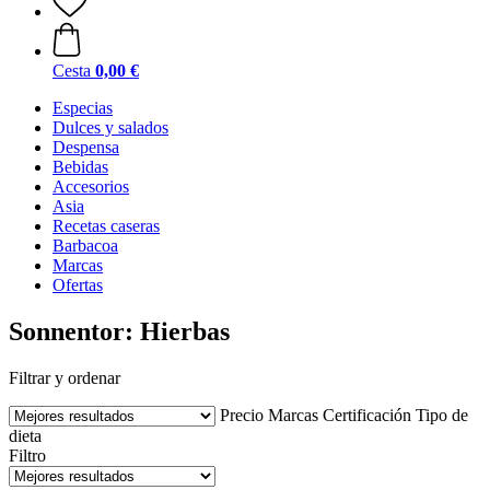
Cesta
0,00 €
Especias
Dulces y salados
Despensa
Bebidas
Accesorios
Asia
Recetas caseras
Barbacoa
Marcas
Ofertas
Sonnentor: Hierbas
Filtrar y ordenar
Precio
Marcas
Certificación
Tipo de
dieta
Filtro