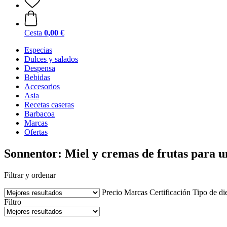
Cesta
0,00 €
Especias
Dulces y salados
Despensa
Bebidas
Accesorios
Asia
Recetas caseras
Barbacoa
Marcas
Ofertas
Sonnentor: Miel y cremas de frutas para u
Filtrar y ordenar
Precio
Marcas
Certificación
Tipo de di
Filtro