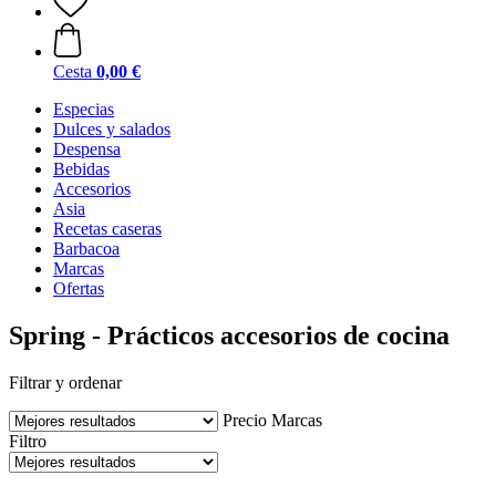
Cesta
0,00 €
Especias
Dulces y salados
Despensa
Bebidas
Accesorios
Asia
Recetas caseras
Barbacoa
Marcas
Ofertas
Spring - Prácticos accesorios de cocina
Filtrar y ordenar
Precio
Marcas
Filtro