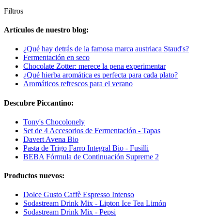
Filtros
Artículos de nuestro blog:
¿Qué hay detrás de la famosa marca austriaca Staud's?
Fermentación en seco
Chocolate Zotter: merece la pena experimentar
¿Qué hierba aromática es perfecta para cada plato?
Aromáticos refrescos para el verano
Descubre Piccantino:
Tony's Chocolonely
Set de 4 Accesorios de Fermentación - Tapas
Davert Avena Bio
Pasta de Trigo Farro Integral Bio - Fusilli
BEBA Fórmula de Continuación Supreme 2
Productos nuevos:
Dolce Gusto Caffè Espresso Intenso
Sodastream Drink Mix - Lipton Ice Tea Limón
Sodastream Drink Mix - Pepsi