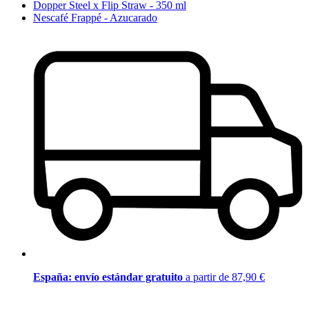
Dopper Steel x Flip Straw - 350 ml
Nescafé Frappé - Azucarado
España: envío estándar gratuito
a partir de 87,90 €