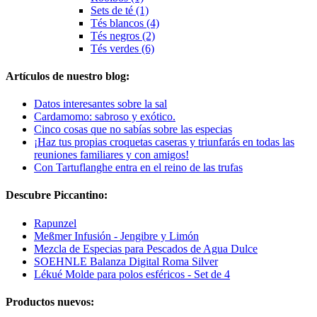
Sets de té (1)
Tés blancos (4)
Tés negros (2)
Tés verdes (6)
Artículos de nuestro blog:
Datos interesantes sobre la sal
Cardamomo: sabroso y exótico.
Cinco cosas que no sabías sobre las especias
¡Haz tus propias croquetas caseras y triunfarás en todas las
reuniones familiares y con amigos!
Con Tartuflanghe entra en el reino de las trufas
Descubre Piccantino:
Rapunzel
Meßmer Infusión - Jengibre y Limón
Mezcla de Especias para Pescados de Agua Dulce
SOEHNLE Balanza Digital Roma Silver
Lékué Molde para polos esféricos - Set de 4
Productos nuevos: