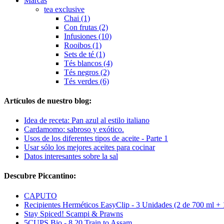
Marcas
tea exclusive
Chai (1)
Con frutas (2)
Infusiones (10)
Rooibos (1)
Sets de té (1)
Tés blancos (4)
Tés negros (2)
Tés verdes (6)
Artículos de nuestro blog:
Idea de receta: Pan azul al estilo italiano
Cardamomo: sabroso y exótico.
Usos de los diferentes tipos de aceite - Parte 1
Usar sólo los mejores aceites para cocinar
Datos interesantes sobre la sal
Descubre Piccantino:
CAPUTO
Recipientes Herméticos EasyClip - 3 Unidades (2 de 700 ml + 
Stay Spiced! Scampi & Prawns
5CUPS Bio - 8.20 Train to Assam