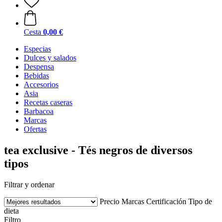
Cesta
0,00 €
Especias
Dulces y salados
Despensa
Bebidas
Accesorios
Asia
Recetas caseras
Barbacoa
Marcas
Ofertas
tea exclusive - Tés negros de diversos
tipos
Filtrar y ordenar
Precio
Marcas
Certificación
Tipo de
dieta
Filtro