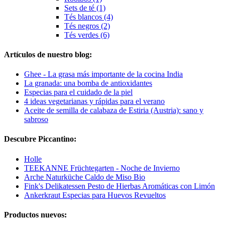
Sets de té (1)
Tés blancos (4)
Tés negros (2)
Tés verdes (6)
Artículos de nuestro blog:
Ghee - La grasa más importante de la cocina India
La granada: una bomba de antioxidantes
Especias para el cuidado de la piel
4 ideas vegetarianas y rápidas para el verano
Aceite de semilla de calabaza de Estiria (Austria): sano y
sabroso
Descubre Piccantino:
Holle
TEEKANNE Früchtegarten - Noche de Invierno
Arche Naturküche Caldo de Miso Bio
Fink's Delikatessen Pesto de Hierbas Aromáticas con Limón
Ankerkraut Especias para Huevos Revueltos
Productos nuevos: