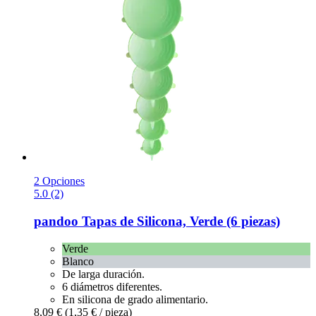
2 Opciones
5.0 (2)
pandoo
Tapas de Silicona, Verde (6 piezas)
Verde
Blanco
De larga duración.
6 diámetros diferentes.
En silicona de grado alimentario.
8,09 €
(1,35 € / pieza)