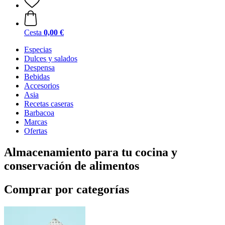
Cesta
0,00 €
Especias
Dulces y salados
Despensa
Bebidas
Accesorios
Asia
Recetas caseras
Barbacoa
Marcas
Ofertas
Almacenamiento para tu cocina y
conservación de alimentos
Comprar por categorías