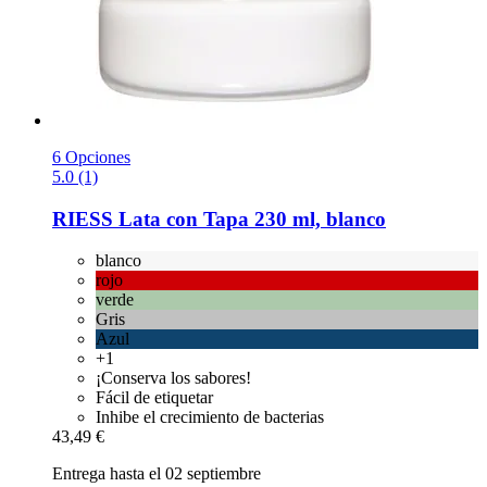
6 Opciones
5.0 (1)
RIESS
Lata con Tapa 230 ml, blanco
blanco
rojo
verde
Gris
Azul
+1
¡Conserva los sabores!
Fácil de etiquetar
Inhibe el crecimiento de bacterias
43,49 €
Entrega hasta el 02 septiembre