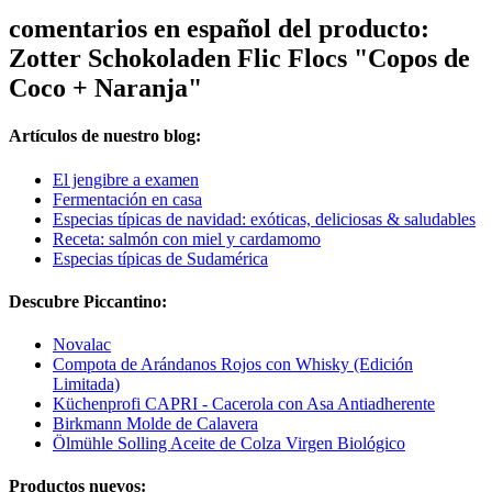
comentarios en español del producto:
Zotter Schokoladen Flic Flocs "Copos de
Coco + Naranja"
Artículos de nuestro blog:
El jengibre a examen
Fermentación en casa
Especias típicas de navidad: exóticas, deliciosas & saludables
Receta: salmón con miel y cardamomo
Especias típicas de Sudamérica
Descubre Piccantino:
Novalac
Compota de Arándanos Rojos con Whisky (Edición
Limitada)
Küchenprofi CAPRI - Cacerola con Asa Antiadherente
Birkmann Molde de Calavera
Ölmühle Solling Aceite de Colza Virgen Biológico
Productos nuevos: