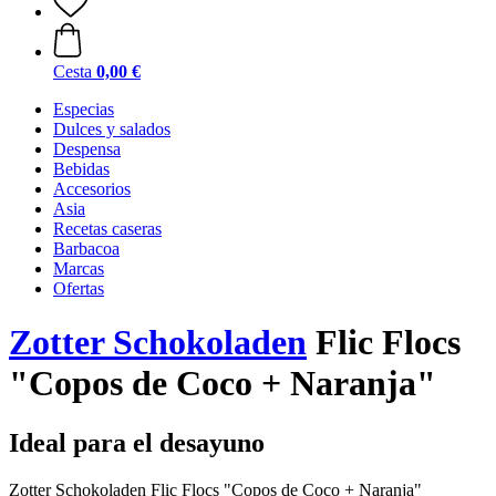
Cesta
0,00 €
Especias
Dulces y salados
Despensa
Bebidas
Accesorios
Asia
Recetas caseras
Barbacoa
Marcas
Ofertas
Zotter Schokoladen
Flic Flocs
"Copos de Coco + Naranja"
Ideal para el desayuno
Zotter Schokoladen Flic Flocs "Copos de Coco + Naranja"