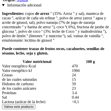
Información adicional
Ingredientes:
copos
de arroz
° (35%: Arroz ° y sal), manteca de
cacao °, azúcar de caña sin refinar °, polvo de arroz (arroz ° agua y
aceite de girasol, sal), polvo naranja (7% de jugo de naranja
concentrado ° y harina de arroz °), coco º( 6%), fructosa de jarabe de
glucosa °, polvo de coco º (3%: leche de Coco ° y maltodextrina °),
polvo de limón ° (limones ° y maicena º), sal, vainas de vainilla °,
emulsionante: lecitina de girasol °
Puede contener trazas de frutos secos, cacahuetes, semillas de
sésamo, leche, soja y gluten.
Valor nutricional
100 g
Valor energético Kcal
470
Valor energético kJ
1966
Grasas
24
de las cuales saturadas
15
Hidratos de carbono
59
de los cuales azúcares
23
Proteínas
3.4
Sal
0.44
Lactosa (azúcar de la leche)
<0,1
Valora este producto