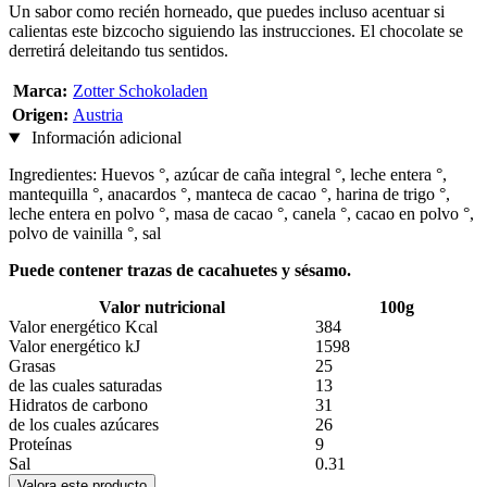
Un sabor como recién horneado, que puedes incluso acentuar si
calientas este bizcocho siguiendo las instrucciones. El chocolate se
derretirá deleitando tus sentidos.
Marca:
Zotter Schokoladen
Origen:
Austria
Información adicional
Ingredientes: Huevos °, azúcar de caña integral °, leche entera °,
mantequilla °, anacardos °, manteca de cacao °, harina de trigo °,
leche entera en polvo °, masa de cacao °, canela °, cacao en polvo °,
polvo de vainilla °, sal
Puede contener trazas de cacahuetes y sésamo.
Valor nutricional
100g
Valor energético Kcal
384
Valor energético kJ
1598
Grasas
25
de las cuales saturadas
13
Hidratos de carbono
31
de los cuales azúcares
26
Proteínas
9
Sal
0.31
Valora este producto