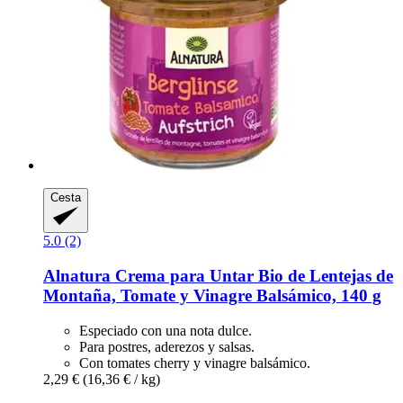
Cesta
5.0 (2)
Alnatura
Crema para Untar Bio de Lentejas de
Montaña, Tomate y Vinagre Balsámico, 140 g
Especiado con una nota dulce.
Para postres, aderezos y salsas.
Con tomates cherry y vinagre balsámico.
2,29 €
(16,36 € / kg)