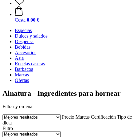
Cesta
0,00 €
Especias
Dulces y salados
Despensa
Bebidas
Accesorios
Asia
Recetas caseras
Barbacoa
Marcas
Ofertas
Alnatura - Ingredientes para hornear
Filtrar y ordenar
Precio
Marcas
Certificación
Tipo de
dieta
Filtro