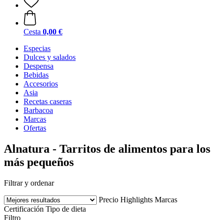
Cesta
0,00 €
Especias
Dulces y salados
Despensa
Bebidas
Accesorios
Asia
Recetas caseras
Barbacoa
Marcas
Ofertas
Alnatura - Tarritos de alimentos para los
más pequeños
Filtrar y ordenar
Precio
Highlights
Marcas
Certificación
Tipo de dieta
Filtro