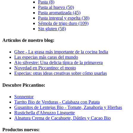
Pasta (8)
Pasta al huevo (50)
Pasta aromatizada (45)
Pasta integral y espelta (38)
Sémola de trigo duro (109)
Sin gluten (58)
Artículos de nuestro blog:
Ghee - La grasa más importante de la cocina India
Las especias más caras del mundo
Ajo silvestre: Una delicia típica de la primavera
Novedad en Piccantino: el mosto
Especias: otras ideas creativas sobre cómo usarlas
Descubre Piccantino:
Sonnentor
Tarrito Bio de Verduras - Calabaza con Patata
Gusanitos de Lentejas Bio - Tomate, Zanahoria y Hierbas
Rustichella d'Abruzzo Linguette
Alnatura Crema de Cacahuete, Dátiles y Cacao Bio
Productos nuevos: