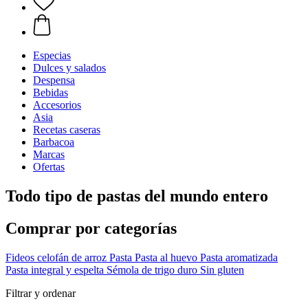
Especias
Dulces y salados
Despensa
Bebidas
Accesorios
Asia
Recetas caseras
Barbacoa
Marcas
Ofertas
Todo tipo de pastas del mundo entero
Comprar por categorías
Fideos celofán de arroz
Pasta
Pasta al huevo
Pasta aromatizada
Pasta integral y espelta
Sémola de trigo duro
Sin gluten
Filtrar y ordenar