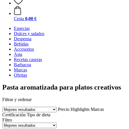
Cesta
0,00 €
Especias
Dulces y salados
Despensa
Bebidas
Accesorios
Asia
Recetas caseras
Barbacoa
Marcas
Ofertas
Pasta aromatizada para platos creativos
Filtrar y ordenar
Precio
Highlights
Marcas
Certificación
Tipo de dieta
Filtro