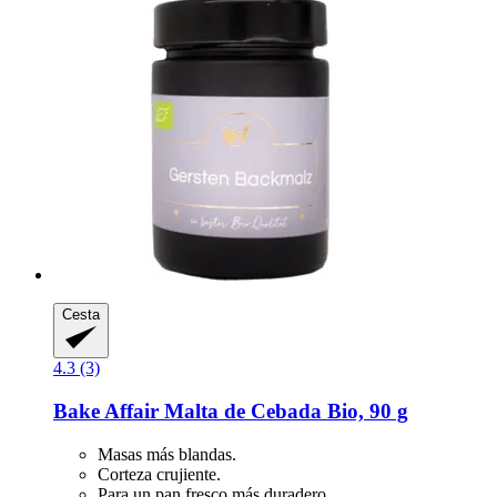
Cesta
4.3 (3)
Bake Affair
Malta de Cebada Bio, 90 g
Masas más blandas.
Corteza crujiente.
Para un pan fresco más duradero.