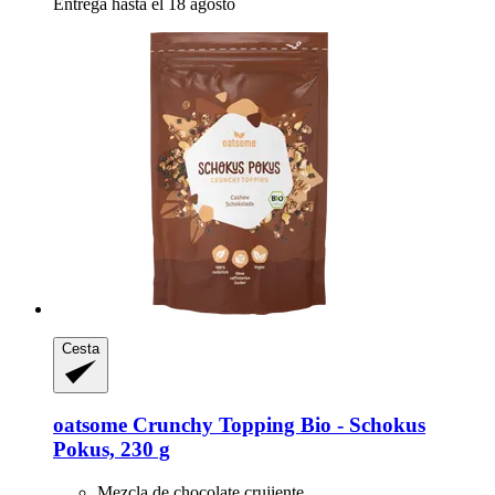
Entrega hasta el 18 agosto
Cesta
oatsome
Crunchy Topping Bio -​ Schokus
Pokus, 230 g
Mezcla de chocolate crujiente