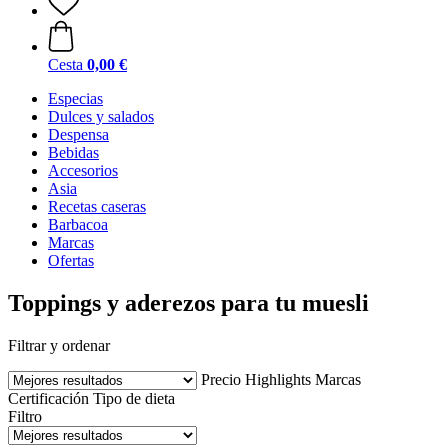
Cesta
0,00 €
Especias
Dulces y salados
Despensa
Bebidas
Accesorios
Asia
Recetas caseras
Barbacoa
Marcas
Ofertas
Toppings y aderezos para tu muesli
Filtrar y ordenar
Precio
Highlights
Marcas
Certificación
Tipo de dieta
Filtro