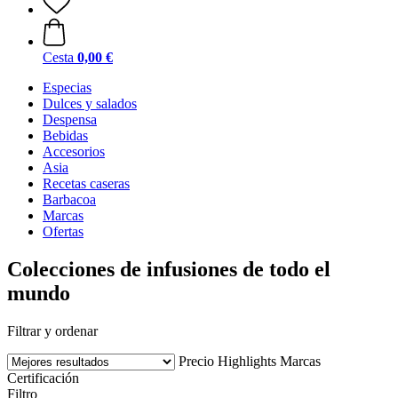
Cesta
0,00 €
Especias
Dulces y salados
Despensa
Bebidas
Accesorios
Asia
Recetas caseras
Barbacoa
Marcas
Ofertas
Colecciones de infusiones de todo el
mundo
Filtrar y ordenar
Precio
Highlights
Marcas
Certificación
Filtro