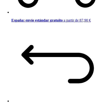
España: envío estándar gratuito
a partir de 87,90 €