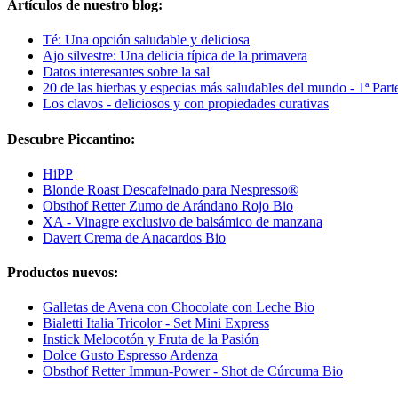
Artículos de nuestro blog:
Té: Una opción saludable y deliciosa
Ajo silvestre: Una delicia típica de la primavera
Datos interesantes sobre la sal
20 de las hierbas y especias más saludables del mundo - 1ª Part
Los clavos - deliciosos y con propiedades curativas
Descubre Piccantino:
HiPP
Blonde Roast Descafeinado para Nespresso®
Obsthof Retter Zumo de Arándano Rojo Bio
XA - Vinagre exclusivo de balsámico de manzana
Davert Crema de Anacardos Bio
Productos nuevos:
Galletas de Avena con Chocolate con Leche Bio
Bialetti Italia Tricolor - Set Mini Express
Instick Melocotón y Fruta de la Pasión
Dolce Gusto Espresso Ardenza
Obsthof Retter Immun-Power - Shot de Cúrcuma Bio