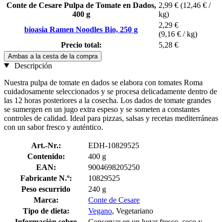
Conte de Cesare Pulpa de Tomate en Dados,
2,99 €
(12,46 € /
400 g
kg)
2,29 €
bioasia Ramen Noodles Bio, 250 g
(9,16 € / kg)
Precio total:
5,28 €
Ambas a la cesta de la compra
Descripción
Nuestra pulpa de tomate en dados se elabora con tomates Roma
cuidadosamente seleccionados y se procesa delicadamente dentro de
las 12 horas posteriores a la cosecha. Los dados de tomate grandes
se sumergen en un jugo extra espeso y se someten a constantes
controles de calidad. Ideal para pizzas, salsas y recetas mediterráneas
con un sabor fresco y auténtico.
Art.-Nr.:
EDH-10829525
Contenido:
400 g
EAN:
9004698205250
Fabricante N.º:
10829525
Peso escurrido
240 g
Marca:
Conte de Cesare
Tipo de dieta:
Vegano
, Vegetariano
Información sobre
Conservar en un lugar fresco, seco y