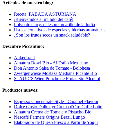
Artículos de nuestro blog:
Receta: FABADA ASTURIANA
¡Bienvenidos al mundo del café!
Polvo de curry: el tesoro amarillo de la India
Usos alternativos de especias y hierbas aromáticas.
¿Son los frutos secos un snack saludable?
Descubre Piccantino:
Ankerkraut
Alnatura Bowl Bio - Al Estilo Mexicano
Don Antonio Salsa de Tomate - Boloñesa
Zwergenwiese Mostaza Mediana Picante Bio
STAUD‘S Wien Ponche de Frutas Sin Alcohol
Productos nuevos:
Espresso Concentrate Style - Caramel Flavour
Dolce Gusto Dallmayr Crema d'Oro Caffè Latte
Alnatura Crema de Tomate y Pistacho Bio
Nescafé Farmers Origins Brazil Lungo
Elaborador de Queso Fresco a Partir de Yogur