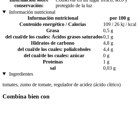
conservación:
protegido de la luz
Información nutricional
Información nutricional
por 100 g
Contenido energético / Calorías
109 / 26 kj / kcal
Grasa
0,5 g
del cual/de los cuales: Ácidos grasos saturados
0,1 g
Hidratos de carbono
4,8 g
del cual/de los cuales: polialcoholes
4,4 g
del cual/de los cuales: azúcar
0 g
Proteínas
1 g
sal
0,03 g
Ingredientes
tomates, zumo de tomate, regulador de acidez (ácido cítrico)
Combina bien con