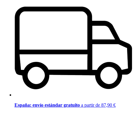
España: envío estándar gratuito
a partir de 87,90 €