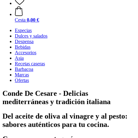
Cesta
0,00 €
Especias
Dulces y salados
Despensa
Bebidas
Accesorios
Asia
Recetas caseras
Barbacoa
Marcas
Ofertas
Conde De Cesare - Delicias
mediterráneas y tradición italiana
Del aceite de oliva al vinagre y al pesto:
sabores auténticos para tu cocina.